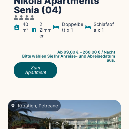
Nikola Apartments
Senia (04)
40
2
Doppelbe
Schlafsof
m²
Zimm
tt x 1
a x 1
er
Ab
99,00
€
–
260,00
€
/ Nacht
Bitte wählen Sie Ihr Anreise- und Abreisedatum
aus.
Zum
Apartment
Kroatien
,
Petrcane