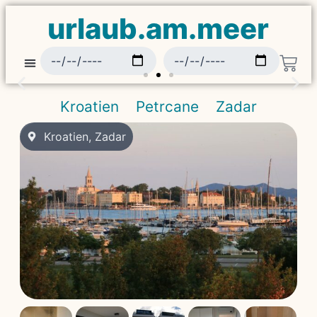
urlaub.am.meer
Kroatien
Petrcane
Zadar
Kroatien
,
Zadar
Auszeit gönnen
An einen der schönsten Orten der
Welt.
genieße die Ruhe der dalmatinischen Küste.