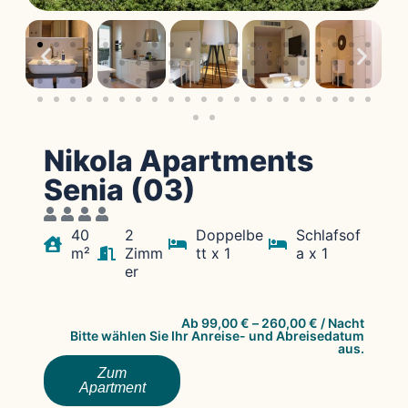
Nikola Apartments
Senia (03)
40
2
Doppelbe
Schlafsof
m²
Zimm
tt x 1
a x 1
er
Ab
99,00
€
–
260,00
€
/ Nacht
Bitte wählen Sie Ihr Anreise- und Abreisedatum
aus.
Zum
Apartment