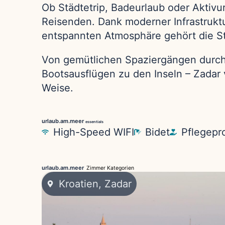
Ob Städtetrip, Badeurlaub oder Aktivu
Reisenden. Dank moderner Infrastruktu
entspannten Atmosphäre gehört die Sta
Von gemütlichen Spaziergängen durch 
Bootsausflügen zu den Inseln – Zadar v
Weise.
urlaub.am.meer
essentials
High-Speed WIFI
Bidet
Pflegepr
urlaub.am.meer
Zimmer Kategorien
Kroatien
,
Zadar