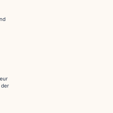
und
seur
 der