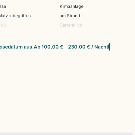
sse
Klimaanlage
Kü
latz inbegriffen
am Strand
Fa
ick
Gartenblick
Sp
reisedatum aus.
Ab
100,00
€
–
230,00
€
/ Nacht
Zum Apa