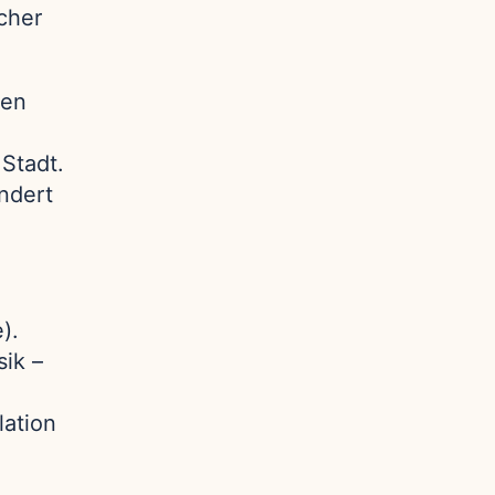
cher
hen
 Stadt.
ndert
).
ik –
lation