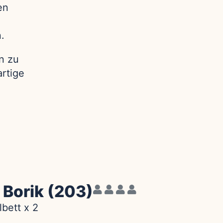
en
.
n zu
artige
 Borik (203)
bett x 2