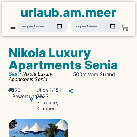
urlaub.am.meer
Nikola Luxury
Apartments Senia
Start
/ Nikola Luxury
500m vom Strand
Apartments Senia
4.7
120
Ulica 1/151,
Bewertungen
23231
Petrčane,
Kroatien