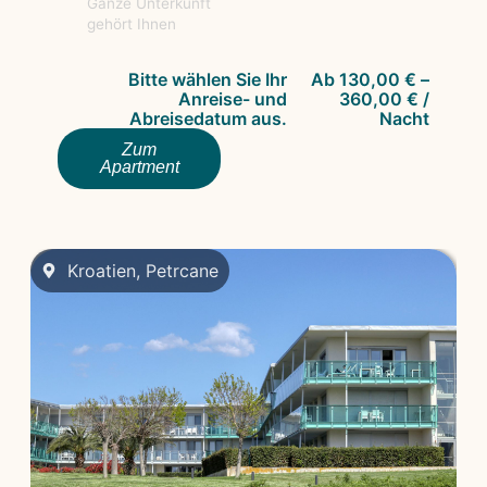
Ganze Unterkunft
gehört Ihnen
Bitte wählen Sie Ihr
Ab
130,00
€
–
Anreise- und
360,00
€
/
Abreisedatum aus.
Nacht
Zum
Apartment
Kroatien
,
Petrcane