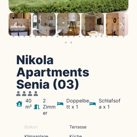
Nikola
Apartments
Senia (03)
40
2
Doppelbe
Schlafsof
m²
Zimm
tt x 1
a x 1
er
Balkon
Terrasse
Klimaanlage
Küche