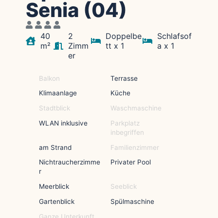
Senia (04)
40
2
Doppelbe
Schlafsof
m²
Zimm
tt x 1
a x 1
er
Balkon
Terrasse
Klimaanlage
Küche
Stadtblick
Waschmaschine
WLAN inklusive
Parkplatz
inbegriffen
am Strand
Familienzimmer
Nichtraucherzimme
Privater Pool
r
Meerblick
Seeblick
Gartenblick
Spülmaschine
Ganze Unterkunft