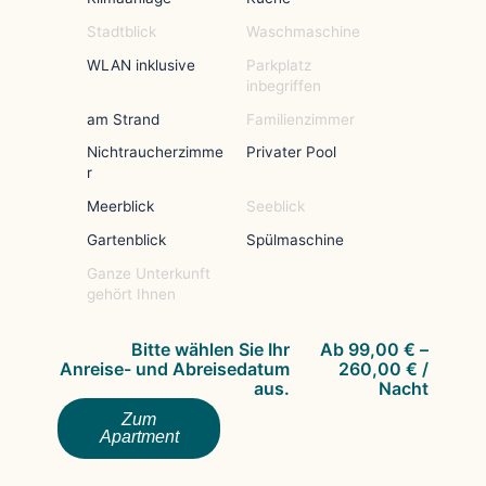
Stadtblick
Waschmaschine
WLAN inklusive
Parkplatz
inbegriffen
am Strand
Familienzimmer
Nichtraucherzimme
Privater Pool
r
Meerblick
Seeblick
Gartenblick
Spülmaschine
Ganze Unterkunft
gehört Ihnen
Bitte wählen Sie Ihr
Ab
99,00
€
–
Anreise- und Abreisedatum
260,00
€
/
aus.
Nacht
Zum
Apartment