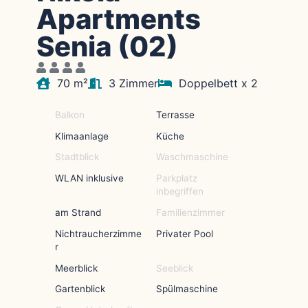
Apartments
Senia (02)
70 m²
3 Zimmer
Doppelbett x 2
Balkon
Terrasse
Klimaanlage
Küche
Stadtblick
Waschmaschine
WLAN inklusive
Parkplatz
inbegriffen
am Strand
Familienzimmer
Nichtraucherzimme
Privater Pool
r
Meerblick
Seeblick
Gartenblick
Spülmaschine